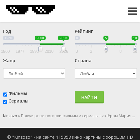
Год
Рейтинг
1960
2000
2026
0
5
10
1960
1977
1993
2010
2026
0
3
5
8
10
Жанр
Страна
Фильмы
НАЙТИ
Сериалы
Kinzozo
» Популярные новинки фильмы и сериалы с актёром Мария Луиса Робледо
© "Kinzozo" - на сайте 115858 кино картины с хорошим HD