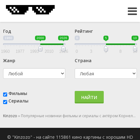
Год
Рейтинг
1960
2000
2026
0
5
10
1960
1977
1993
2010
2026
0
3
5
8
10
Жанр
Страна
Фильмы
НАЙТИ
Сериалы
Kinzozo
» Популярные новинки фильмы и сериалы с актёром Корнелия Функе
© "Kinzozo" - на сайте 115861 кино картины с хорошим HD