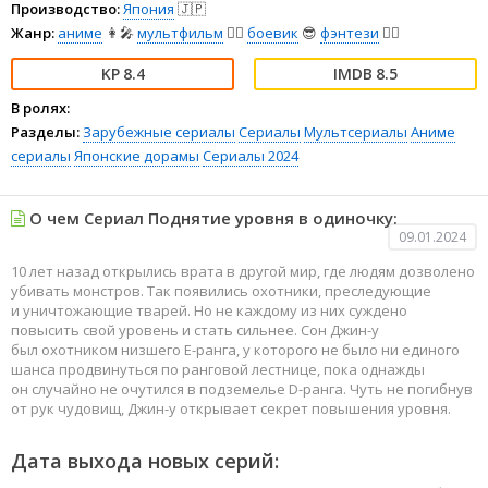
Производство:
Япония
🇯🇵
Жанр:
аниме
👩‍🎤
мультфильм
🧚‍♀️
боевик
😎
фэнтези
🧝‍♂️
8.4
8.5
В ролях:
Разделы:
Зарубежные сериалы
Сериалы
Мультсериалы
Аниме
сериалы
Японские дорамы
Сериалы 2024
О чем Сериал Поднятие уровня в одиночку:
09.01.2024
10 лет назад открылись врата в другой мир, где людям дозволено
убивать монстров. Так появились охотники, преследующие
и уничтожающие тварей. Но не каждому из них суждено
повысить свой уровень и стать сильнее. Сон Джин-у
был охотником низшего E-ранга, у которого не было ни единого
шанса продвинуться по ранговой лестнице, пока однажды
он случайно не очутился в подземелье D-ранга. Чуть не погибнув
от рук чудовищ, Джин-у открывает секрет повышения уровня.
Дата выхода новых серий: